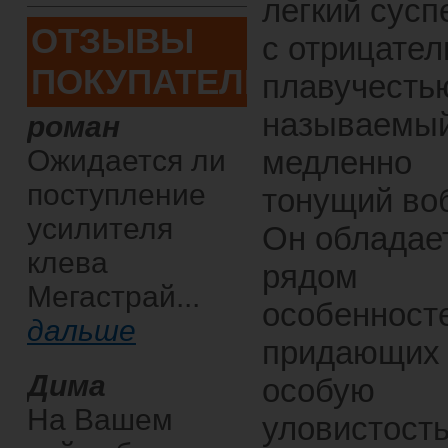
легкий сусп
ОТЗЫВЫ
с отрицател
ПОКУПАТЕЛЕЙ
плавучестью
называемы
роман
Ожидается ли
медленно
поступление
тонущий во
усилителя
Он обладае
клева
рядом
Мегастрай...
особенност
дальше
придающих
Дима
особую
На Вашем
уловистость