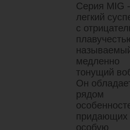
Серия MIG 
легкий сусп
с отрицател
плавучестью
называемы
медленно
тонущий во
Он обладае
рядом
особенност
придающих
особую