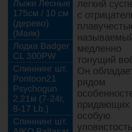
Лыжи Лесные
легкий сусп
175см / 10 см
с отрицател
(дерево)
плавучестью
(Маяк)
называемы
Лодка Badger
медленно
CL 300PW
тонущий во
Спиннинг шт.
Он обладае
Pontoon21
рядом
Psychogun
особенност
2,21м (7-24г,
придающих
8-17 Lb.)
особую
Спиннинг шт.
уловистость
AIKO Baltasar