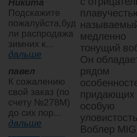
с отрицател
Никита
плавучестью
Подскажите
пожалуйста,будет
называемы
ли распродажа
медленно
зимних к...
тонущий во
дальше
Он обладае
рядом
павел
К сожалению
особенност
свой заказ (по
придающих
счету №278М)
особую
до сих пор...
уловистость
дальше
Воблер MIG