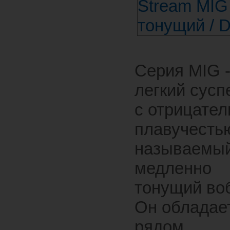
Серия MIG 
легкий сусп
с отрицател
плавучестью
называемы
медленно
тонущий во
Он обладае
рядом