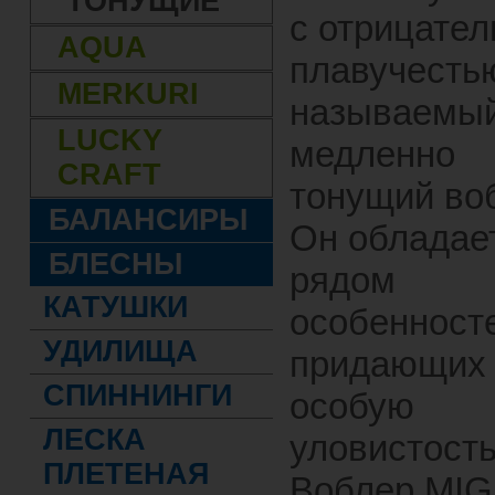
ТОНУЩИЕ
с отрицател
AQUA
плавучестью
MERKURI
называемы
LUCKY
медленно
CRAFT
тонущий во
БАЛАНСИРЫ
Он обладае
БЛЕСНЫ
рядом
КАТУШКИ
особенност
УДИЛИЩА
придающих
СПИННИНГИ
особую
ЛЕСКА
уловистость
ПЛЕТЕНАЯ
Воблер MIG