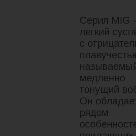
Серия MIG 
легкий сусп
с отрицател
плавучестью
называемы
медленно
тонущий во
Он обладае
рядом
особенност
придающих