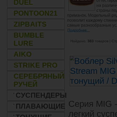
оттестиро
DUEL
на различ
страны по
PONTOON21
приманок. Модельный ряд
позволит каждому спинни
ZIPBAITS
самые разнообразные ус
Подробнее...
BUMBLE
Найдено:
383
товаров | Ст
LURE
AIKO
STRIKE PRO
СЕРЕБРЯНЫЙ
РУЧЕЙ
СУСПЕНДЕРЫ
Серия MIG 
ПЛАВАЮЩИЕ
легкий сусп