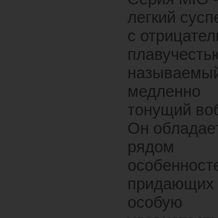
легкий сусп
с отрицател
плавучестью
называемы
медленно
тонущий во
Он обладае
рядом
особенност
придающих
особую