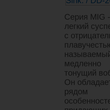
Серия MIG 
легкий сусп
с отрицател
плавучестью
называемы
медленно
тонущий во
Он обладае
рядом
особенност