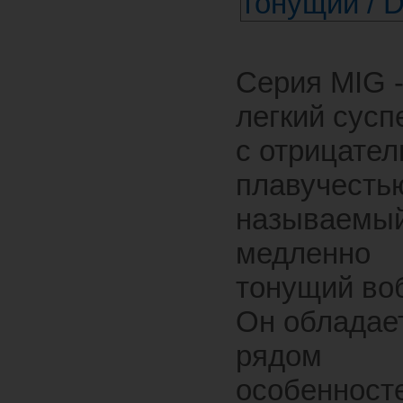
Серия MIG 
легкий сусп
с отрицател
плавучестью
называемы
медленно
тонущий во
Он обладае
рядом
особенност