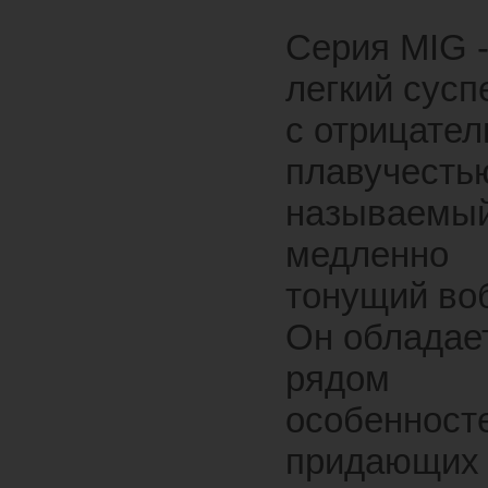
Серия MIG 
легкий сусп
с отрицател
плавучестью
называемы
медленно
тонущий во
Он обладае
рядом
особенност
придающих