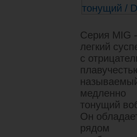
Серия MIG 
легкий сусп
с отрицател
плавучестью
называемы
медленно
тонущий во
Он обладае
рядом