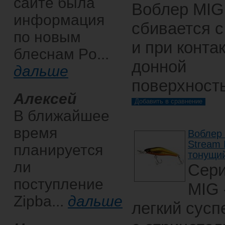
сайте была
Воблер MIG
информация
сбивается с
по новым
и при контак
блеснам Po...
донной
дальше
поверхност
Алексей
В ближайшее
время
Воблер 
Stream
планируется
тонущий
ли
Сер
поступление
MIG 
Zipba...
дальше
легкий сусп