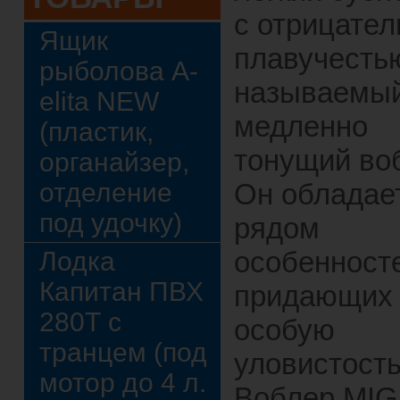
с отрицател
Ящик
плавучестью
рыболова A-
называемы
elita NEW
медленно
(пластик,
тонущий во
органайзер,
отделение
Он обладае
под удочку)
рядом
особенност
Лодка
Капитан ПВХ
придающих
280Т с
особую
транцем (под
уловистость
мотор до 4 л.
Воблер MIG