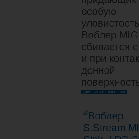
особую
уловистость
Воблер MIG
сбивается с
и при контак
донной
поверхност