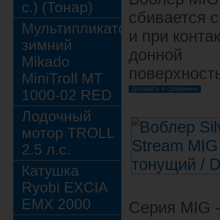
с.) (Тонар)
сбивается с
Мультипликатор
и при контак
зимний
донной
Mikado
поверхност
MiniTroll MT
1000-02 RED
Лодочный
мотор TROLL
2.5 л.с.
Катушка
Ryobi EXCIA
EMX 2000
Серия MIG 