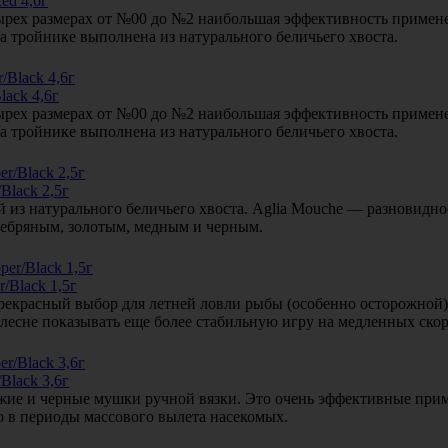
ed 4,6г
тырех размерах от №00 до №2 наибольшая эффективность примене
а тройнике выполнена из натурального беличьего хвоста.
lack 4,6г
тырех размерах от №00 до №2 наибольшая эффективность примене
а тройнике выполнена из натурального беличьего хвоста.
Black 2,5г
из натурального беличьего хвоста. Aglia Mouche — разновиднос
ребряным, золотым, медным и черным.
/Black 1,5г
 прекрасный выбор для летней ловли рыбы (особенно осторожной
 блесне показывать еще более стабильную игру на медленных скор
Black 3,6г
жие и черные мушки ручной вязки. Это очень эффективные прим
но в периоды массового вылета насекомых.