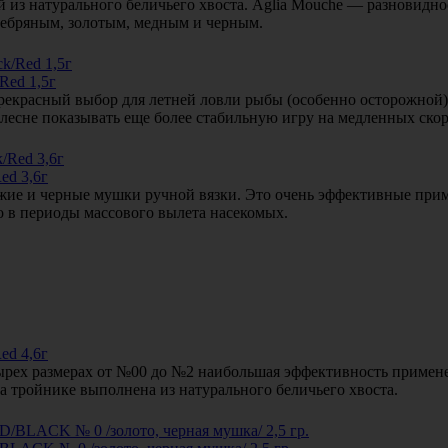
из натурального беличьего хвоста. Aglia Mouche — разновиднос
ребряным, золотым, медным и черным.
Red 1,5г
 прекрасный выбор для летней ловли рыбы (особенно осторожной
 блесне показывать еще более стабильную игру на медленных скор
ed 3,6г
жие и черные мушки ручной вязки. Это очень эффективные прим
но в периоды массового вылета насекомых.
ed 4,6г
тырех размерах от №00 до №2 наибольшая эффективность примене
а тройнике выполнена из натурального беличьего хвоста.