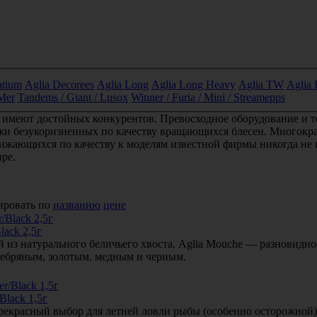
atium
Aglia Decorees
Aglia Long
Aglia Long Heavy
Aglia TW
Aglia 
Mer
Tandems / Giant / Lusox
Winner / Furia / Mini / Streamepps
 имеют достойных конкурентов. Превосходное оборудование и т
жи безукоризненных по качеству вращающихся блесен. Многокр
ижающихся по качеству к моделям известной фирмы никогда не 
ре.
ировать по
названию
цене
lack 2,5г
из натурального беличьего хвоста. Aglia Mouche — разновиднос
ребряным, золотым, медным и черным.
Black 1,5г
 прекрасный выбор для летней ловли рыбы (особенно осторожной