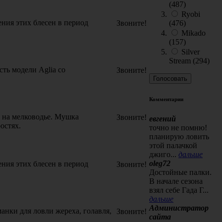
(487)
Ryobi
ния этих блесен в период
(476)
Звоните!
Mikado
(157)
Silver
Stream (294)
ть модели Aglia со
Звоните!
Комментарии
) на мелководье. Мушка
Звоните!
евгений
остях.
точно не помню!
планирую ловить
этой палачкой
джиго...
дальше
oleg72
ния этих блесен в период
Звоните!
Достойные палки.
В начале сезона
взял себе Гада Г...
дальше
Администратор
анки для ловли жереха, голавля,
Звоните!
сайта