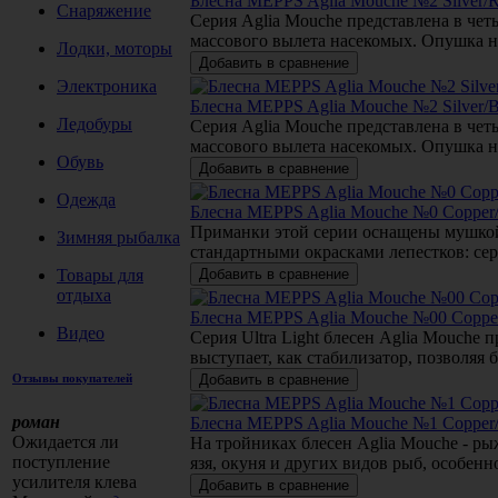
Блесна MEPPS Aglia Mouche №2 Silver/R
Снаряжение
Серия Aglia Mouche представлена в че
массового вылета насекомых. Опушка н
Лодки, моторы
Электроника
Блесна MEPPS Aglia Mouche №2 Silver/B
Ледобуры
Серия Aglia Mouche представлена в че
массового вылета насекомых. Опушка н
Обувь
Одежда
Блесна MEPPS Aglia Mouche №0 Copper/
Приманки этой серии оснащены мушкой 
Зимняя рыбалка
стандартными окрасками лепестков: се
Товары для
отдыха
Блесна MEPPS Aglia Mouche №00 Copper
Видео
Серия Ultra Light блесен Aglia Mouche
выступает, как стабилизатор, позволяя
Отзывы покупателей
роман
Блесна MEPPS Aglia Mouche №1 Copper/
Ожидается ли
На тройниках блесен Aglia Mouche - ры
поступление
язя, окуня и других видов рыб, особен
усилителя клева