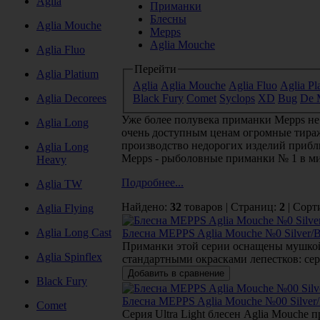
Aglia
Приманки
Блесны
Aglia Mouche
Mepps
Aglia Mouche
Aglia Fluo
Перейти
Aglia Platium
Aglia
Aglia Mouche
Aglia Fluo
Aglia Pl
Aglia Decorees
Black Fury
Comet
Syclops
XD
Bug
De 
Уже более полувека приманки Mepps не
Aglia Long
очень доступным ценам огромные тира
производство недорогих изделий прибл
Aglia Long
Mepps - рыболовные приманки № 1 в ми
Heavy
Подробнее...
Aglia TW
Найдено:
32
товаров | Страниц:
2
| Сорт
Aglia Flying
Aglia Long Cast
Блесна MEPPS Aglia Mouche №0 Silver/B
Приманки этой серии оснащены мушкой 
Aglia Spinflex
стандартными окрасками лепестков: се
Black Fury
Блесна MEPPS Aglia Mouche №00 Silver/
Comet
Серия Ultra Light блесен Aglia Mouche