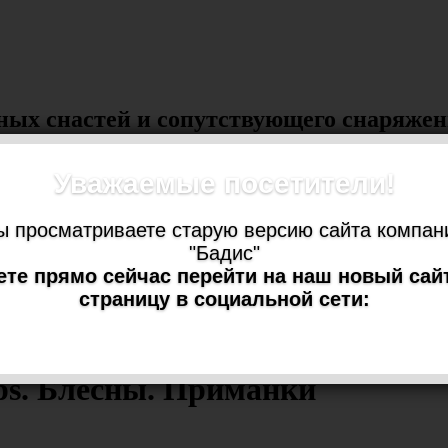
ных снастей и сопутствующего снаряже
Статьи
Новости
Корзина
Оптовикам
Контакты
RSS
Уважаемые посетители!
ы просматриваете старую версию сайта компан
"Бадис"
те прямо сейчас перейти на наш новый сай
страницу в социальной сети:
ps. Блесны. Приманки