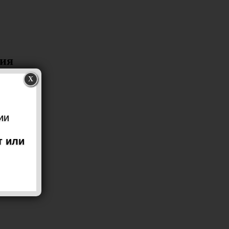
ния
X
ии
т или