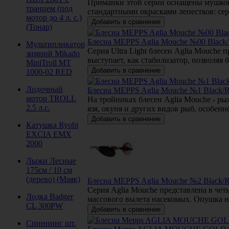
Приманки этой серии оснащены мушкой 
транцем (под
стандартными окрасками лепестков: се
мотор до 4 л. с.)
(Тонар)
Блесна MEPPS Aglia Mouche №00 Black/
Мультипликатор
Серия Ultra Light блесен Aglia Mouche
зимний Mikado
выступает, как стабилизатор, позволяя
MiniTroll MT
1000-02 RED
Лодочный
Блесна MEPPS Aglia Mouche №1 Black/R
мотор TROLL
На тройниках блесен Aglia Mouche - ры
2.5 л.с.
язя, окуня и других видов рыб, особен
Катушка Ryobi
EXCIA EMX
2000
Лыжи Лесные
175см / 10 см
(дерево) (Маяк)
Блесна MEPPS Aglia Mouche №2 Black/R
Серия Aglia Mouche представлена в че
Лодка Badger
массового вылета насекомых. Опушка н
CL 300PW
Спиннинг шт.