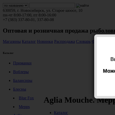
630059, г. Новосибирск, ул. Старое шоосе, 10
пн-чт 8:00-17:00, пт 8:00-16:00
+7 (383) 337-80-01, 337-80-08
Оптовая и розничная продажа рыболов
Магазины
Каталог
Новинки
Распродажа
Словарь
Фотогалерея
Каталог
В
Приманки
Може
Воблеры
Балансиры
Блесны
Aglia Mouche. Mep
Blue Fox
Mepps
Каталог