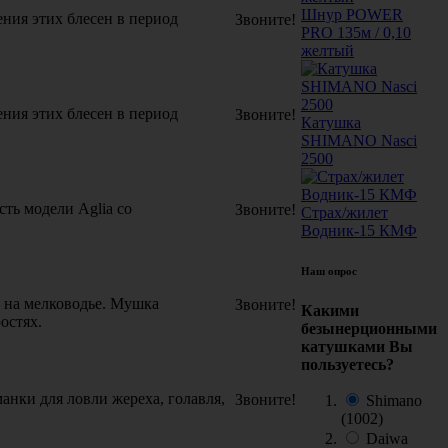
Шнур POWER
ния этих блесен в период
Звоните!
PRO 135м / 0,10
желтый
ния этих блесен в период
Звоните!
Катушка
SHIMANO Nasci
2500
ть модели Aglia со
Звоните!
Страх/жилет
Водник-15 КМФ
Наш опрос
) на мелководье. Мушка
Звоните!
Какими
остях.
безынерционными
катушками Вы
пользуетесь?
анки для ловли жереха, голавля,
Звоните!
Shimano
(1002)
Daiwa