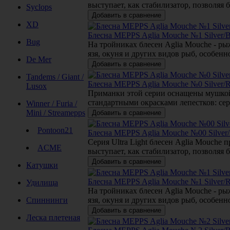
выступает, как стабилизатор, позволяя
Syclops
XD
Блесна MEPPS Aglia Mouche №1 Silver/B
Bug
На тройниках блесен Aglia Mouche - ры
язя, окуня и других видов рыб, особен
De Mer
Tandems / Giant /
Блесна MEPPS Aglia Mouche №0 Silver/R
Lusox
Приманки этой серии оснащены мушкой 
стандартными окрасками лепестков: се
Winner / Furia /
Mini / Streamepps
Pontoon21
Блесна MEPPS Aglia Mouche №00 Silver/
Серия Ultra Light блесен Aglia Mouche
ACME
выступает, как стабилизатор, позволяя
Катушки
Блесна MEPPS Aglia Mouche №1 Silver/R
Удилища
На тройниках блесен Aglia Mouche - ры
Спиннинги
язя, окуня и других видов рыб, особен
Леска плетеная