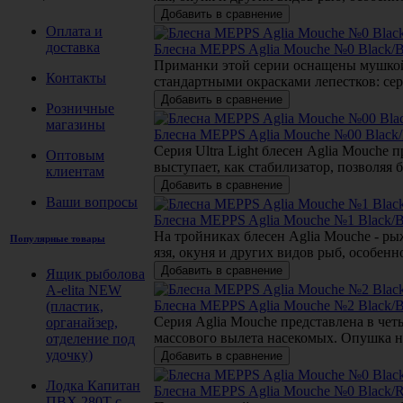
Оплата и
доставка
Блесна MEPPS Aglia Mouche №0 Black/Bl
Приманки этой серии оснащены мушкой 
Контакты
стандартными окрасками лепестков: се
Розничные
магазины
Блесна MEPPS Aglia Mouche №00 Black/B
Серия Ultra Light блесен Aglia Mouche
Оптовым
выступает, как стабилизатор, позволяя
клиентам
Ваши вопросы
Блесна MEPPS Aglia Mouche №1 Black/Bl
На тройниках блесен Aglia Mouche - ры
Популярные товары
язя, окуня и других видов рыб, особен
Ящик рыболова
A-elita NEW
Блесна MEPPS Aglia Mouche №2 Black/Bl
(пластик,
Серия Aglia Mouche представлена в че
органайзер,
массового вылета насекомых. Опушка н
отделение под
удочку)
Лодка Капитан
Блесна MEPPS Aglia Mouche №0 Black/R
ПВХ 280Т с