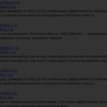
Black 4,6г
тырех размерах от №00 до №2 наибольшая эффективность примене
а тройнике выполнена из натурального беличьего хвоста.
Red 2,5г
из натурального беличьего хвоста. Aglia Mouche — разновиднос
ребряным, золотым, медным и черным.
/Red 1,5г
 прекрасный выбор для летней ловли рыбы (особенно осторожной
 блесне показывать еще более стабильную игру на медленных скор
Red 4,6г
тырех размерах от №00 до №2 наибольшая эффективность примене
а тройнике выполнена из натурального беличьего хвоста.
Red 3,6г
жие и черные мушки ручной вязки. Это очень эффективные прим
но в периоды массового вылета насекомых.