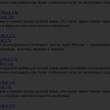
 блесне показывать еще более стабильную игру на медленных скор
lack 3,6г
жие и черные мушки ручной вязки. Это очень эффективные прим
но в периоды массового вылета насекомых.
ed 2,5г
из натурального беличьего хвоста. Aglia Mouche — разновиднос
ребряным, золотым, медным и черным.
Red 1,5г
 прекрасный выбор для летней ловли рыбы (особенно осторожной
 блесне показывать еще более стабильную игру на медленных скор
ed 3,6г
жие и черные мушки ручной вязки. Это очень эффективные прим
но в периоды массового вылета насекомых.