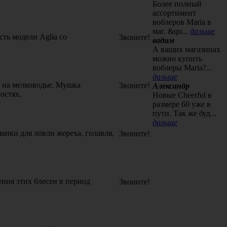
Более полный
ассортимент
воблеров Maria в
маг. &qu...
дальше
ть модели Aglia со
Звоните!
вадим
А ваших магазинах
можно купить
воблеры Maria?...
дальше
) на мелководье. Мушка
Звоните!
Александр
остях.
Новые Cheerful в
размере 60 уже в
пути. Так же буд...
дальше
анки для ловли жереха, голавля,
Звоните!
ния этих блесен в период
Звоните!