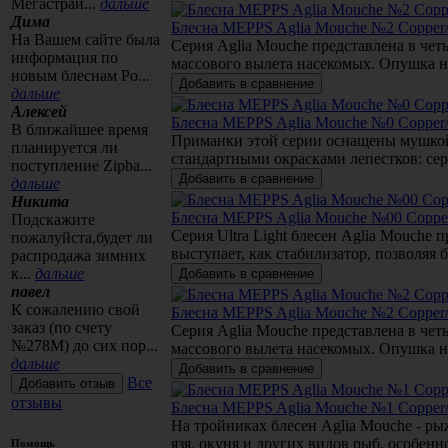
Мегастрай...
дальше
Дима
Блесна MEPPS Aglia Mouche №2 Copper/
На Вашем сайте была
Серия Aglia Mouche представлена в че
информация по
массового вылета насекомых. Опушка н
новым блеснам Po...
дальше
Алексей
Блесна MEPPS Aglia Mouche №0 Copper/
В ближайшее время
Приманки этой серии оснащены мушкой 
планируется ли
стандартными окрасками лепестков: се
поступление Zipba...
дальше
Никита
Блесна MEPPS Aglia Mouche №00 Copper
Подскажите
Серия Ultra Light блесен Aglia Mouche
пожалуйста,будет ли
выступает, как стабилизатор, позволяя
распродажа зимних
к...
дальше
павел
К сожалению свой
Блесна MEPPS Aglia Mouche №2 Copper/
заказ (по счету
Серия Aglia Mouche представлена в че
№278М) до сих пор...
массового вылета насекомых. Опушка н
дальше
Все
отзывы
Блесна MEPPS Aglia Mouche №1 Copper/
На тройниках блесен Aglia Mouche - ры
язя, окуня и других видов рыб, особен
Помощь