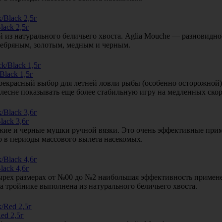
ack 2,5г
из натурального беличьего хвоста. Aglia Mouche — разновиднос
ребряным, золотым, медным и черным.
lack 1,5г
 прекрасный выбор для летней ловли рыбы (особенно осторожной
 блесне показывать еще более стабильную игру на медленных скор
ack 3,6г
жие и черные мушки ручной вязки. Это очень эффективные прим
но в периоды массового вылета насекомых.
ack 4,6г
тырех размерах от №00 до №2 наибольшая эффективность примене
а тройнике выполнена из натурального беличьего хвоста.
ed 2,5г