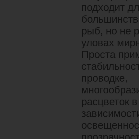
подходит д
большинств
рыб, но не 
уловах мир
Проста при
стабильност
проводке,
многообраз
расцветок в
зависимости
освещеннос
прозрачнос