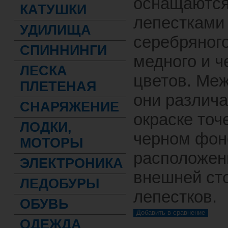
оснащаютс
КАТУШКИ
лепестками
УДИЛИЩА
серебряного
СПИННИНГИ
медного и ч
ЛЕСКА
цветов. Ме
ПЛЕТЕНАЯ
они различ
СНАРЯЖЕНИЕ
окраске точ
ЛОДКИ,
черном фон
МОТОРЫ
расположен
ЭЛЕКТРОНИКА
внешней ст
ЛЕДОБУРЫ
лепестков.
ОБУВЬ
ОДЕЖДА