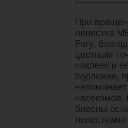
При вращен
лепестка M
Fury, благо
цветным то
наклеек и е
подложке, 
напоминает
насекомое. 
блесны осн
лепестками