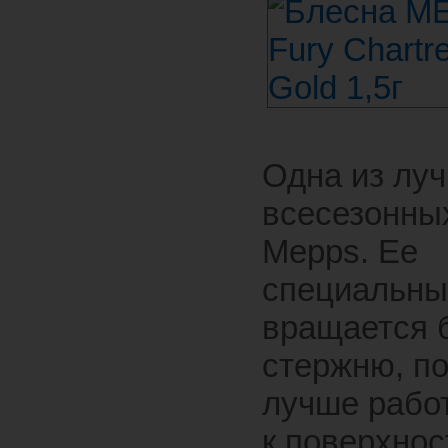
Одна из лу
всесезонных
Mepps. Ее
специальны
вращается 
стержню, п
лучше рабо
к поверхнос