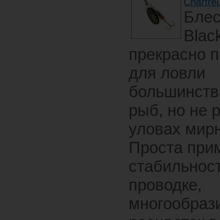
Chartre
Бле
Blac
прекрасно 
для ловли
большинств
рыб, но не 
уловах мир
Проста при
стабильност
проводке,
многообраз