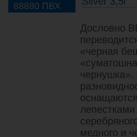
88880 ПВХ
Дословно 
переводится
«черная бе
«суматошн
чернушка».
разновидно
оснащаютс
лепестками
серебряного
медного и ч