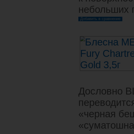
небольших 
Дословно 
переводится
«черная бе
«суматошн