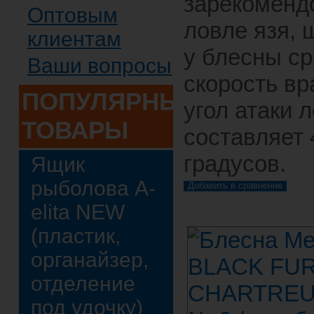
зарекоменд
Оптовым
ловле язя, 
клиентам
у блесны с
Ваши вопросы
скорость в
ПОПУЛЯРНЫЕ
угол атаки 
ТОВАРЫ
составляет 
градусов.
Ящик
рыболова A-
elita NEW
(пластик,
органайзер,
отделение
под удочку)