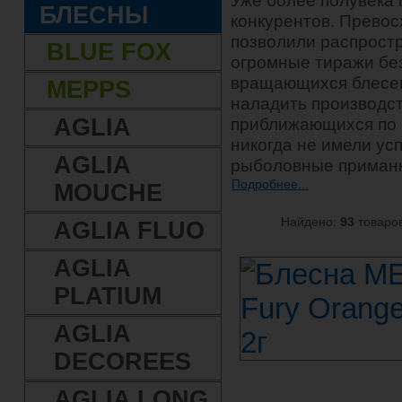
Уже более полувека
БЛЕСНЫ
конкурентов. Превос
позволили распрост
BLUE FOX
огромные тиражи бе
вращающихся блесен
MEPPS
наладить производст
AGLIA
приближающихся по 
никогда не имели ус
AGLIA
рыболовные приманк
Подробнее...
MOUCHE
Найдено:
93
товаров
AGLIA FLUO
AGLIA
PLATIUM
AGLIA
DECOREES
AGLIA LONG