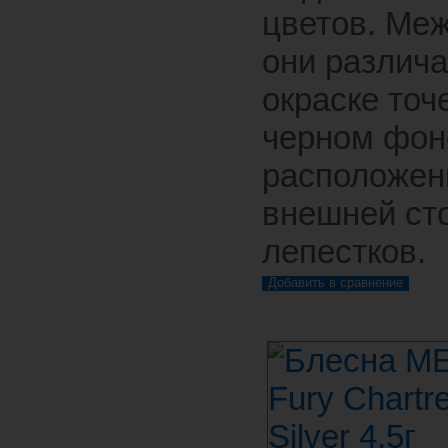
цветов. Ме
они различ
окраске точ
черном фон
расположен
внешней ст
лепестков.