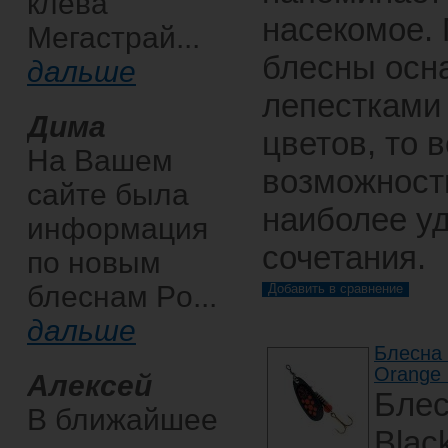
клева
насекомое. 
Мегастрай...
блесны осн
дальше
лепестками
Дима
цветов, то 
На Вашем
возможност
сайте была
наиболее у
информация
сочетания.
по новым
блеснам Po...
дальше
Блесна 
Orange 
Алексей
Бле
В ближайшее
Blac