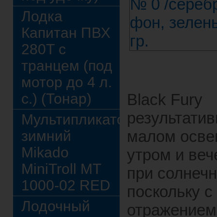
Лодка
Капитан ПВХ
280Т с
транцем (под
мотор до 4 л.
с.) (Тонар)
Black Fury
результатив
Мультипликатор
малом осве
зимний
Mikado
утром и веч
MiniTroll MT
при солнечн
1000-02 RED
поскольку с
Лодочный
отражением