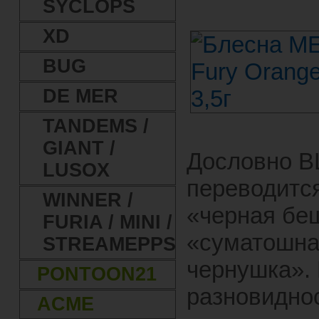
SYCLOPS
XD
BUG
DE MER
TANDEMS /
GIANT /
Дословно 
LUSOX
переводится
WINNER /
«черная бе
FURIA / MINI /
«суматошн
STREAMEPPS
чернушка».
PONTOON21
разновидно
ACME