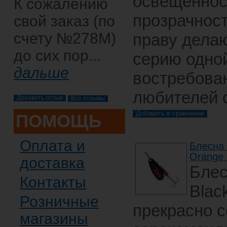
освещеннос
К сожалению
прозрачнос
свой заказ (по
счету №278М)
праву делаю
до сих пор...
серию одно
дальше
востребова
любителей 
Все отзывы
ПОМОЩЬ
Оплата и
Блесна 
Orange 
доставка
Бле
Контакты
Blac
Розничные
прекрасно 
магазины