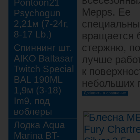
всесезонных
Pontoon21
Mepps. Ее
Psychogun
специальны
2,21м (7-24г,
8-17 Lb.)
вращается 
стержню, п
Спиннинг шт.
AIKO Baltasar
лучше рабо
Twitch Special
к поверхнос
BAL 190ML
небольших 
1,9м (3-18)
Im9, под
воблеры
Лодка Aqua
Marina BT-