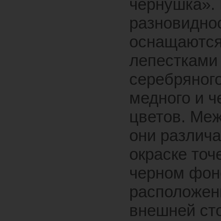
чернушка».
разновидно
оснащаютс
лепестками
серебряного
медного и ч
цветов. Ме
они различ
окраске точ
черном фон
расположен
внешней ст