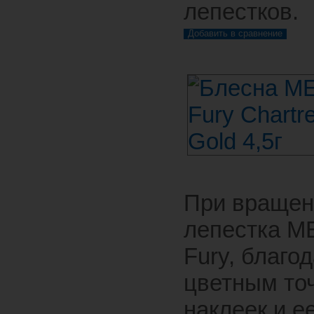
лепестков.
При вращен
лепестка M
Fury, благо
цветным то
наклеек и е