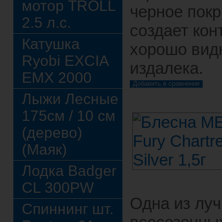
мотор TROLL
черное пок
2.5 л.с.
создает кон
Катушка
хорошо вид
Ryobi EXCIA
издалека.
EMX 2000
Лыжи Лесные
175см / 10 см
(дерево)
(Маяк)
Лодка Badger
CL 300PW
Одна из лу
Спиннинг шт.