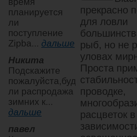
время
прекрасно 
планируется
для ловли
ли
большинств
поступление
Zipba...
дальше
рыб, но не 
уловах мир
Никита
Проста при
Подскажите
стабильност
пожалуйста,будет
проводке,
ли распродажа
зимних к...
многообраз
дальше
расцветок в
зависимости
павел