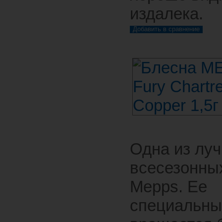
издалека.
Одна из лу
всесезонных
Mepps. Ее
специальны