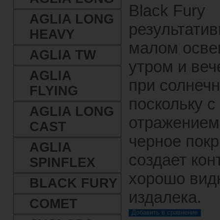
Black Fury
AGLIA LONG
результатив
HEAVY
малом осве
AGLIA TW
утром и веч
AGLIA
при солнечн
FLYING
поскольку с
AGLIA LONG
отражением
CAST
черное пок
AGLIA
создает кон
SPINFLEX
хорошо вид
BLACK FURY
издалека.
COMET