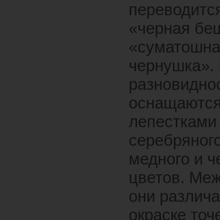
переводится
«черная бе
«суматошн
чернушка».
разновидно
оснащаютс
лепестками
серебряного
медного и ч
цветов. Ме
они различ
окраске точ