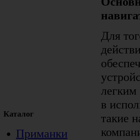
Основ
навига
Для тог
действ
обеспеч
устрой
легким
в испо
Каталог
такие н
компан
Приманки