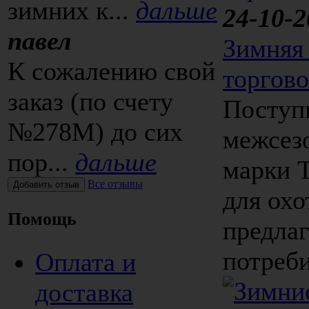
зимних к...
дальше
24-10-2
павел
Зимняя
К сожалению свой
торгово
заказ (по счету
Поступ
№278М) до сих
межсезо
пор...
дальше
марки T
Все отзывы
для охо
Помощь
предла
потреби
Оплата и
доставка