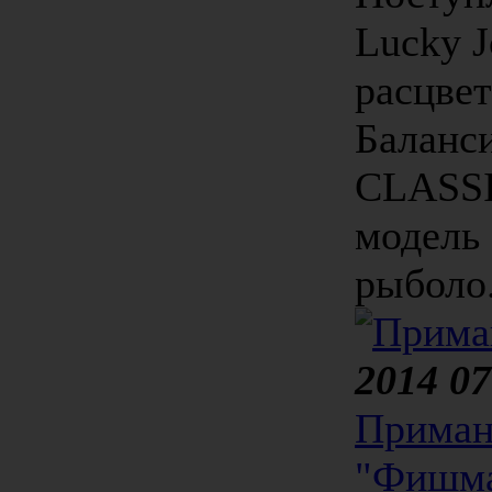
Lucky J
расцвет
Баланс
CLASSI
модель 
рыболо.
2014 07
Приман
"Фишма