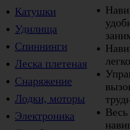
Нави
Катушки
удоб
Удилища
зани
Спиннинги
Нави
легк
Леска плетеная
Упра
Снаряжение
вызо
Лодки, моторы
труд
Весь
Электроника
нави