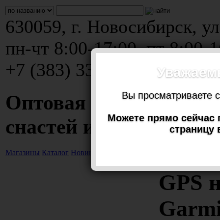
630059, г. Новосибирск, ул
пн-чт 8:00-17:00, пт 8:00-
+7 (383) 337-80-01, 337-80
Уважаем
Вы просматриваете с
Оптовая и розничная
Можете прямо сейчас 
снастей и сопутствую
страницу 
Магазины
Каталог
Новинки
Распродажа
Словарь
Фотогалерея
GPS 
Garm