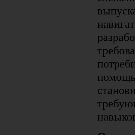
выпуск
навигат
разрабо
требов
потреби
помощь
станови
требую
навыков