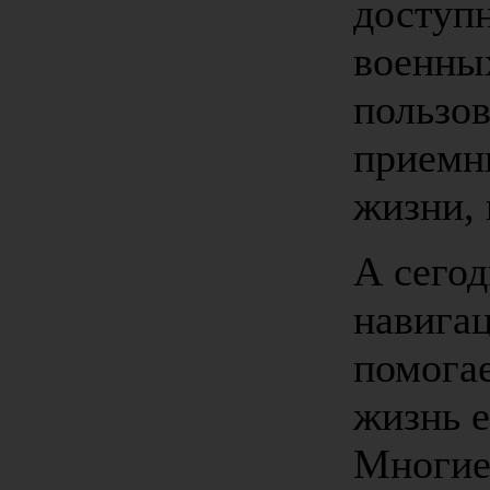
доступ
военных
пользо
приемн
жизни, 
А сегод
навига
помогае
жизнь 
Многие