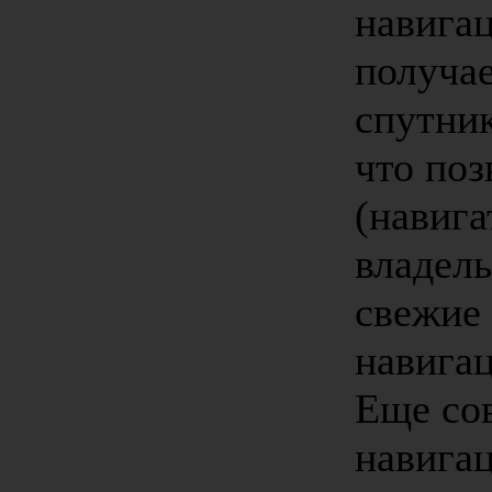
навигац
получа
спутник
что по
(навига
владель
свежие 
навигац
Еще со
навига