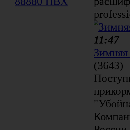
88880 ПВХ
расшифр
professi
11:47
Зимняя
(3643)
Поступ
прикор
"Убойн
Компан
России 