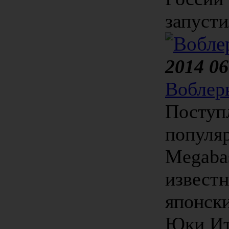
запусти
2014 06
Воблер
Поступ
популя
Megabas
извест
японск
Юки Ит