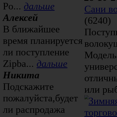
Po...
дальше
Cани в
Алексей
(6240)
В ближайшее
Поступ
время планируется
волокуш
ли поступление
Модель 
Zipba...
дальше
универ
Никита
отличн
Подскажите
или рыб
пожалуйста,будет
ли распродажа