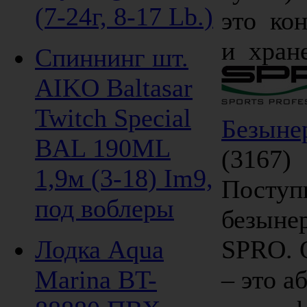
(7-24г, 8-17 Lb.)
это ко
и хране
Спиннинг шт.
AIKO Baltasar
Twitch Special
Безыне
BAL 190ML
(3167)
1,9м (3-18) Im9,
Поступ
под воблеры
безыне
Лодка Aqua
SPRO. 
Marina BT-
– это а