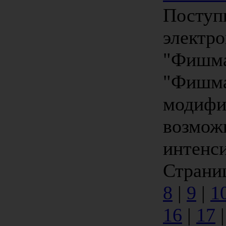
Поступ
электр
"Фишма
"Фишма
модифи
возмож
интенси
Страниц
8
|
9
|
1
16
|
17