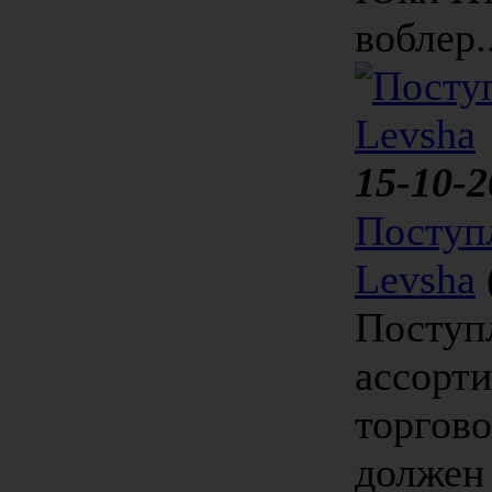
воблер..
15-10-2
Поступ
Levsha
Поступ
ассорт
торгово
должен