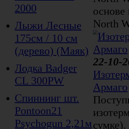
2000
основе 
North W
Лыжи Лесные
175см / 10 см
(дерево) (Маяк)
22-10-2
Лодка Badger
Изотер
CL 300PW
Армаго
Спиннинг шт.
Поступ
Pontoon21
изотерм
Psychogun 2,21м
сумке)