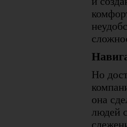
и созда
комфорт
неудобс
сложно
Навиг
Но дост
компани
она сде
людей 
слежен