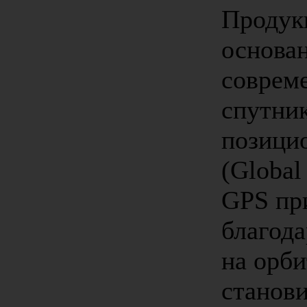
Продук
основан
соврем
спутни
позици
(Global
GPS пр
благода
на орб
станов