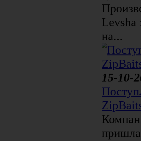
Произв
Levsha 
на...
15-10-2
Поступ
ZipBait
Компани
пришла