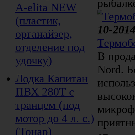
рыбалке
A-elita NEW
(пластик,
10-2014
органайзер,
Термобе
отделение под
В прода
удочку)
Nord. Б
Лодка Капитан
использ
ПВХ 280Т с
высоко
транцем (под
микроф
мотор до 4 л. с.)
приятны
(Тонар)