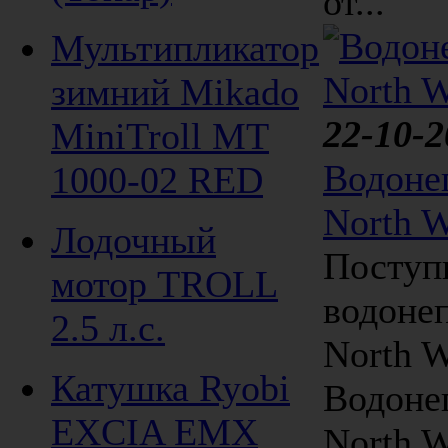
от...
Мультипликатор
зимний Mikado
22-10-2
MiniTroll MT
Водоне
1000-02 RED
North 
Лодочный
Поступ
мотор TROLL
водоне
2.5 л.с.
North W
Катушка Ryobi
Водоне
EXCIA EMX
North 