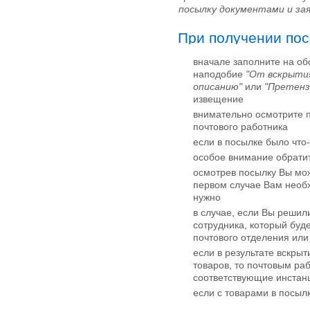
посылку документами и зая
При получении пос
вначале заполните на о
наподобие
"От вскрыти
описанию"
или
"Претенз
извещение
внимательно осмотрите по
почтового работника
если в посылке было что-
особое внимание обратите
осмотрев посылку Вы може
первом случае Вам необ
нужно
в случае, если Вы решил
сотрудника, который буд
почтового отделения или
если в результате вскры
товаров, то почтовым раб
соответствующие инстан
если с товарами в посылк