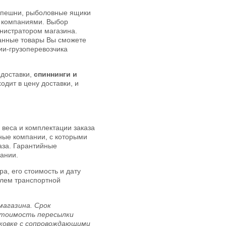
 пешни, рыболовные ящики
и компаниями. Выбор
инистратором магазина.
занные товары Вы сможете
ии-грузоперевозчика
 доставки,
спиннинги и
одит в цену доставки, и
 веса и комплектации заказа
ные компании, с которыми
аза. Гарантийные
ании.
а, его стоимость и дату
елем транспортной
магазина. Срок
стоимость пересылки
аковке с сопровождающими