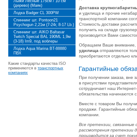
Лыжи Лесные 175см / 10 см
(дерево) (Маяк)
Доставка крупногабаритны
Лодка Badger CL 300PW
и удилища и прочие негаба
транспортной компании согл
Спиннинг шт. Pontoon21
Стоимость доставки рассчит
Psychogun 2,21м (7-24г, 8-17 Lb.)
получить на складе грузопе
Спиннинг шт. AIKO Baltasar
производится Вами самостоя
Twitch Special BAL 190ML 1,9м
(3-18) Im9, под воблеры
Обращаем Ваше внимание, ч
Лодка Aqua Marina BT-88880
удилища
отправляются тол
ПВХ
приобретаются отдельно кли
Какие стандарты качества ISO
Гарантийные обяз
применяются в
транспортных
компаниях
При получении заказа, вне з
в присутствии представител
сотрудничает наш Интернет-
обязательства начинаются 
Вместе с товаром Вы получи
продажи. Гарантийные обяз
компании.
Все претензии, связанные
рассмотрения претензии д
производится за счет поку