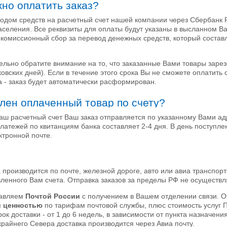
но оплатить заказ?
одом средств на расчетный счет нашей компании через Сбербанк 
еления. Все реквизиты для оплаты будут указаны в высланном Ва
 комиссионный сбор за перевод денежных средств, который состав
ельно обратите внимание на то, что заказанные Вами товары заре
вских дней). Если в течение этого срока Вы не сможете оплатить 
 - заказ будет автоматически расформирован.
влен оплаченный товар по счету?
аш расчетный счет Ваш заказ отправляется по указанному Вами адр
латежей по квитанциям банка составляет 2-4 дня. В день поступл
ктронной почте.
а производится по почте, железной дороге, авто или авиа транспор
ленного Вам счета. Отправка заказов за пределы РФ не осуществл
равляем
Почтой России
с получением в Вашем отделении связи. О
й ценностью
по тарифам почтовой службы, плюс стоимость услуг
 Срок доставки - от 1 до 6 недель, в зависимости от пункта назначе
крайнего Севера доставка производится через Авиа почту.