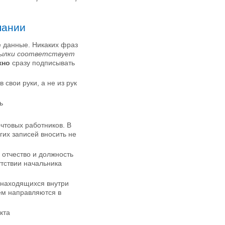
пании
 данные. Никаких фраз
сылки соответствует
жно
сразу подписывать
 свои руки, а не из рук
ь
очтовых работников. В
гих записей вносить не
 отчество и должность
утствии начальника
 находящихся внутри
тем направляются в
кта