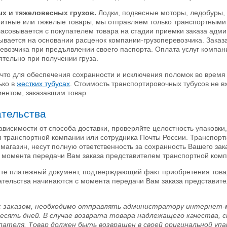
х и тяжеловесных грузов.
Лодки, подвесные моторы, ледобуры,
ритные или тяжелые товары, мы отправляем только транспортным
асовывается с покупателем товара на стадии приемки заказа адм
ывается на основании расценок компании-грузоперевозчика. Зака
ревозчика при предъявлении своего паспорта. Оплата услуг компан
тельно при получении груза.
то для обеспечения сохранности и исключения поломок во время
ько в
жестких тубусах
. Стоимость транспортировочных тубусов не вх
ентом, заказавшим товар.
ательства
ависимости от способа доставки, проверяйте целостность упаковки,
я транспортной компании или сотрудника Почты России. Транспорт
магазин, несут полную ответственность за сохранность Вашего зак
с момента передачи Вам заказа представителем транспортной комп
те платежный документ, подтверждающий факт приобретения товар
ательства начинаются с момента передачи Вам заказа представит
 с заказом, необходимо отправлять администратору интернет-
есять дней. В случае возврата товара надлежащего качества, 
пателя. Товар должен быть возвращен в своей оригинальной уп