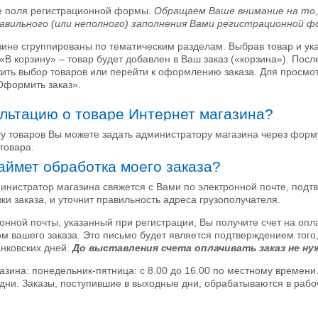
е поля регистрационной формы.
Обращаем Ваше внимание на то,
равильного (или неполного) заполнения Вами регистрационной ф
зине сгруппированы по тематическим разделам. Выбрав товар и ук
«В корзину» – товар будет добавлен в Ваш заказ («корзина»). Посл
жить выбор товаров или перейти к оформлению заказа. Для просмо
Оформить заказ».
ультацию о товаре Интернет магазина?
ту товаров Вы можете задать администратору магазина через фор
товара.
аймет обработка моего заказа?
инистратор магазина свяжется с Вами по электронной почте, подт
ки заказа, и уточнит правильность адреса грузополучателя.
онной почты, указанный при регистрации, Вы получите счет на опла
м вашего заказа. Это письмо будет является подтверждением того,
анковских дней.
До выставления счета оплачивать заказ не ну
зина: понедельник-пятница: с 8.00 до 16.00 по местному времени
дни. Заказы, поступившие в выходные дни, обрабатываются в рабо