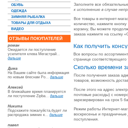
Заполните все обязательны
ОБУВЬ
к исполнению в случае неп
ОДЕЖДА
ЗИМНЯЯ РЫБАЛКА
Все товары в интернет-мага
ТОВАРЫ ДЛЯ ОТДЫХА
количество, нажмите кнопку 
корзину, Вы можете продол
ВИДЕО
заказа нажмите на ссылку «
ОТЗЫВЫ ПОКУПАТЕЛЕЙ
Как получить конс
роман
Ожидается ли поступление
усилителя клева Мегастрай...
Все вопросы по ассортимен
дальше
странице соответствующего 
Сколько времени з
Дима
На Вашем сайте была информация
После получения заказа адм
по новым блеснам Po...
дальше
товаров, возможность достав
Алексей
После этого на адрес электр
В ближайшее время планируется
почтовые расходы) с номеро
ли поступление Zipba...
дальше
зарезервирован на срок 5 б
Никита
Режим работы Интернет-мага
Подскажите пожалуйста,будет ли
воскресенье и праздничные 
распродажа зимних к...
дальше
поступления.
павел