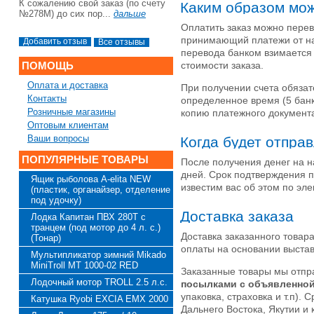
К сожалению свой заказ (по счету
Каким образом мож
№278М) до сих пор...
дальше
Оплатить заказ можно перев
принимающий платежи от нас
Все отзывы
перевода банком взимается
ПОМОЩЬ
стоимости заказа.
Оплата и доставка
При получении счета обязат
Контакты
определенное время (5 банко
Розничные магазины
копию платежного документа
Оптовым клиентам
Ваши вопросы
Когда будет отпра
ПОПУЛЯРНЫЕ ТОВАРЫ
После получения денег на н
дней. Срок подтверждения п
Ящик рыболова A-elita NEW
известим вас об этом по эле
(пластик, органайзер, отделение
под удочку)
Доставка заказа
Лодка Капитан ПВХ 280Т с
транцем (под мотор до 4 л. с.)
Доставка заказанного товар
(Тонар)
оплаты на основании выстав
Мультипликатор зимний Mikado
MiniTroll MT 1000-02 RED
Заказанные товары мы отп
Лодочный мотор TROLL 2.5 л.с.
посылками с объявленно
упаковка, страховка и т.п).
Катушка Ryobi EXCIA EMX 2000
Дальнего Востока, Якутии и 