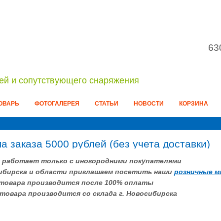
63
ей и сопутствующего снаряжения
УВАЖАЕМЫЕ ПОСЕТИТЕЛИ!
ОВАРЬ
ФОТОГАЛЕРЕЯ
СТАТЬИ
НОВОСТИ
КОРЗИНА
ы просматриваете старую версию сайта компан
"Бадис"
те прямо сейчас перейти на наш новый сай
страницу в социальной сети:
 заказа 5000 рублей (без учета доставки)
 работает только с иногородними покупателями
ибирска и области приглашаем посетить наши
розничные м
 товара производится после 100% оплаты
товара производится со склада г. Новосибирска