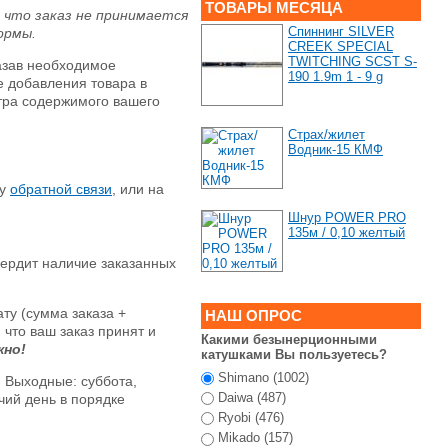
ТОВАРЫ МЕСЯЦА
 что заказ не принимается
Спиннинг SILVER
ормы.
СREEK SPECIAL
TWITCHING SCST S-
азав необходимое
190 1.9m 1 - 9 g
е добавления товара в
тра содержимого вашего
Страх/жилет
Водник-15 КМФ
му
обратной связи
, или на
Шнур POWER PRO
135м / 0,10 желтый
вердит наличие заказанных
ту (сумма заказа +
НАШ ОПРОС
 что ваш заказ принят и
Какими безынерционными
жно!
катушками Вы пользуетесь?
Shimano (1002)
. Выходные: суббота,
Daiwa (487)
чий день в порядке
Ryobi (476)
Mikado (157)