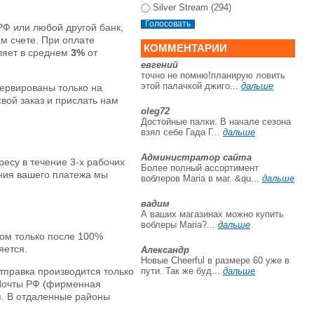
Silver Stream (294)
РФ или любой другой банк,
м счете. При оплате
КОММЕНТАРИИ
ляет в среднем
3%
от
евгений
точно не помню!планирую ловить
этой палачкой джиго...
дальше
зервированы только на
свой заказ и прислать нам
oleg72
Достойные палки. В начале сезона
взял себе Гада Г...
дальше
Администратор сайта
есу в течение 3-х рабочих
Более полный ассортимент
ения вашего платежа мы
воблеров Maria в маг. &qu...
дальше
вадим
А ваших магазинах можно купить
воблеры Maria?...
дальше
том только после 100%
яется.
Александр
Новые Cheerful в размере 60 уже в
пути. Так же буд...
дальше
тправка производится только
 Почты РФ (фирменная
ния. В отдаленные районы