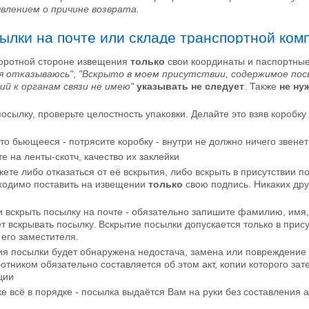
влением о причине возврата.
ылки на почте или складе транспортной ком
боротной стороне извещения
только
свои координаты и паспортные
я отказываюсь"
,
"Вскрыто в моем присутствии, содержимое по
ий к органам связи не имею"
указывать не следует
. Также
не ну
сылку, проверьте целостность упаковки. Делайте это взяв коробку в
то бьющееся - потрясите коробку - внутри не должно ничего звенет
 на ленты-скотч, качество их заклейки
те либо отказаться от её вскрытия, либо вскрыть в присутствии п
ходимо поставить на извещении
только
свою подпись. Никаких дру
и вскрыть посылку на почте - обязательно запишите фамилию, имя,
ет вскрывать посылку. Вскрытие посылки допускается только в прис
 его заместителя.
тия посылки будет обнаружена недостача, замена или повреждение
отником обязательно составляется об этом акт, копии которого за
ции
е всё в порядке - посылка выдаётся Вам на руки без составления а