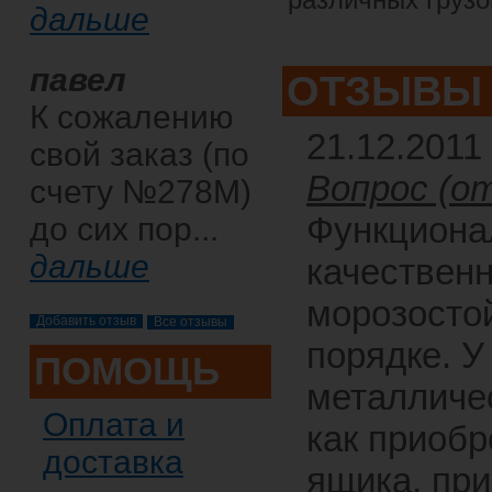
дальше
павел
ОТЗЫВЫ
К сожалению
21.12.2011
свой заказ (по
Вопрос (от
счету №278М)
Функциона
до сих пор...
дальше
качествен
морозосто
Все отзывы
порядке. У
ПОМОЩЬ
металличес
Оплата и
как приобр
доставка
ящика, при