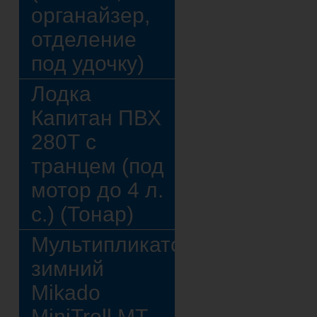
органайзер,
отделение
под удочку)
Лодка
Капитан ПВХ
280Т с
транцем (под
мотор до 4 л.
с.) (Тонар)
Мультипликатор
зимний
Mikado
MiniTroll MT