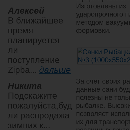
Изготовлены из
Алексей
ударопрочного п
В ближайшее
методом вакуум
время
формовки.
планируется
ли
поступление
Zipba...
дальше
За счет своих р
Никита
данные сани буд
Подскажите
полезны не толь
пожалуйста,будет
рыбалке. Высоки
позволяет испол
ли распродажа
их для транспор
зимних к...
различных грузо