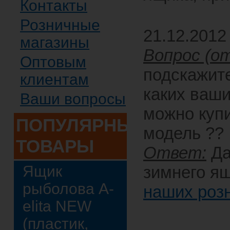
Контакты
Розничные
21.12.2012
магазины
Вопрос (от
Оптовым
подскажите
клиентам
каких ваши
Ваши вопросы
можно куп
ПОПУЛЯРНЫЕ
модель ??
ТОВАРЫ
Ответ:
Да
Ящик
зимнего ящ
рыболова A-
наших роз
elita NEW
(пластик,