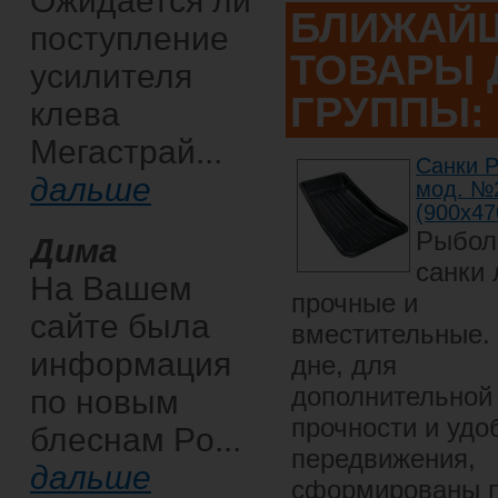
Ожидается ли
БЛИЖАЙШ
поступление
ТОВАРЫ 
усилителя
ГРУППЫ:
клева
Мегастрай...
Санки 
дальше
мод. №
(900х47
Рыбол
Дима
санки 
На Вашем
прочные и
сайте была
вместительные. 
информация
дне, для
дополнительной
по новым
прочности и удо
блеснам Po...
передвижения,
дальше
сформированы п