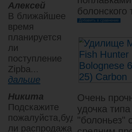
Алексей
болонского 
В ближайшее
время
планируется
ли
поступление
Zipba...
дальше
Никита
Очень проч
Подскажите
удочка типа
пожалуйста,будет
"болоньез" 
ли распродажа
средним пр