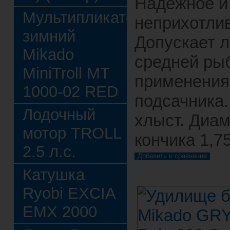
Надежное и
Мультипликатор
неприхотли
зимний
Допускает 
Mikado
средней ры
MiniTroll MT
применения
1000-02 RED
подсачника
Лодочный
хлыст. Диа
мотор TROLL
кончика 1,7
2.5 л.с.
Катушка
Ryobi EXCIA
EMX 2000