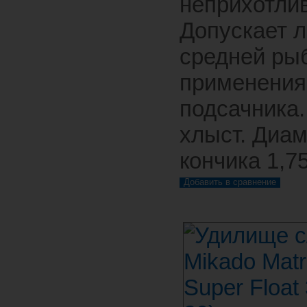
неприхотли
Допускает 
средней ры
применения
подсачника
хлыст. Диа
кончика 1,7