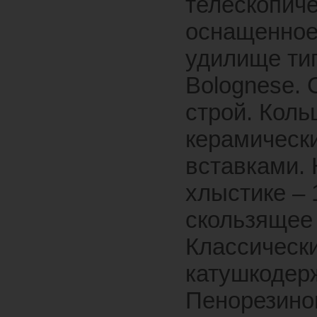
телескопич
оснащенно
удилище ти
Bolognese. 
строй. Коль
керамическ
вставками.
хлыстике – 
скользящее 
Классическ
катушкодер
Пенорезино