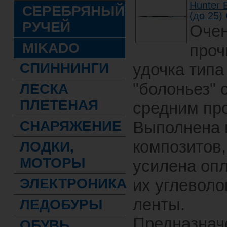
Hunter 
СЕРЕБРЯНЫЙ
(до 25)
РУЧЕЙ
Оче
MIKADO
проч
СПИННИНГИ
удочка типа
"болоньез" 
ЛЕСКА
ПЛЕТЕНАЯ
средним пр
СНАРЯЖЕНИЕ
Выполнена 
композитов,
ЛОДКИ,
МОТОРЫ
усилена оп
ЭЛЕКТРОНИКА
их углеволо
ленты.
ЛЕДОБУРЫ
Предназнач
ОБУВЬ