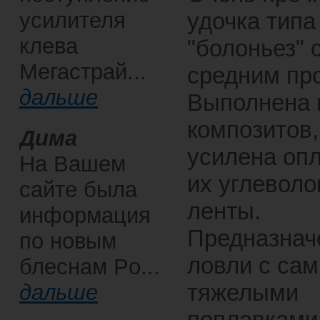
усилителя
удочка типа
клева
"болоньез" 
Мегастрай...
средним пр
дальше
Выполнена 
композитов,
Дима
усилена оп
На Вашем
их углеволо
сайте была
ленты.
информация
Предназнач
по новым
ловли с са
блеснам Po...
тяжелыми
дальше
поплавками