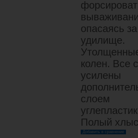
форсироват
вываживани
опасаясь за
удилище.
Утолщенные
колен. Все 
усилены
дополнител
слоем
углепластик
Полый хлыс