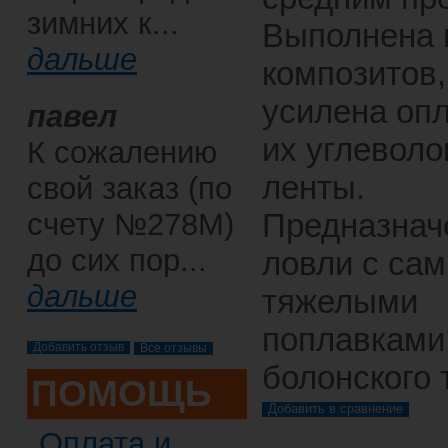
зимних к...
Выполнена 
дальше
композитов,
усилена оп
павел
их углеволо
К сожалению
ленты.
свой заказ (по
счету №278М)
Предназнач
до сих пор...
ловли с са
дальше
тяжелыми
поплавками
Все отзывы
болонского 
ПОМОЩЬ
Оплата и