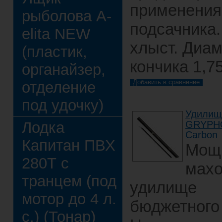
применения
рыболова A-
подсачника
elita NEW
хлыст. Диа
(пластик,
кончика 1,7
органайзер,
отделение
под удочку)
Удилище
Лодка
GRYPHO
Carbon
Капитан ПВХ
Мощ
280Т с
мах
транцем (под
удилище
мотор до 4 л.
бюджетного 
с.) (Тонар)