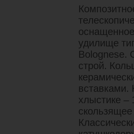
Композитно
телескопич
оснащенно
удилище ти
Bolognese. 
строй. Коль
керамическ
вставками.
хлыстике – 
скользящее 
Классическ
катушкодер