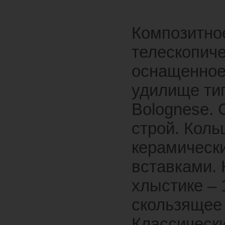
Композитно
телескопич
оснащенно
удилище ти
Bolognese. 
строй. Коль
керамическ
вставками.
хлыстике – 
скользящее 
Классическ