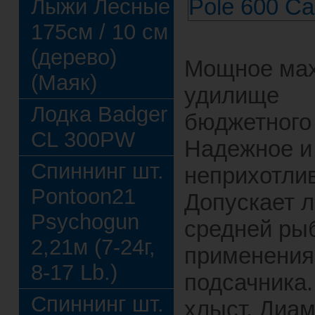
Лыжи Лесные
175см / 10 см
(дерево)
Мощное ма
(Маяк)
удилище
Лодка Badger
бюджетного 
CL 300PW
Надежное и
Спиннинг шт.
неприхотли
Pontoon21
Допускает 
Psychogun
средней ры
2,21м (7-24г,
применения
8-17 Lb.)
подсачника
Спиннинг шт.
хлыст. Диа