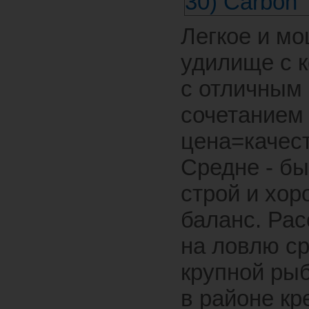
Легкое и м
удилище с 
с отличным
сочетанием
цена=качест
Средне - б
строй и хо
баланс. Рас
на ловлю ср
крупной ры
в районе кр