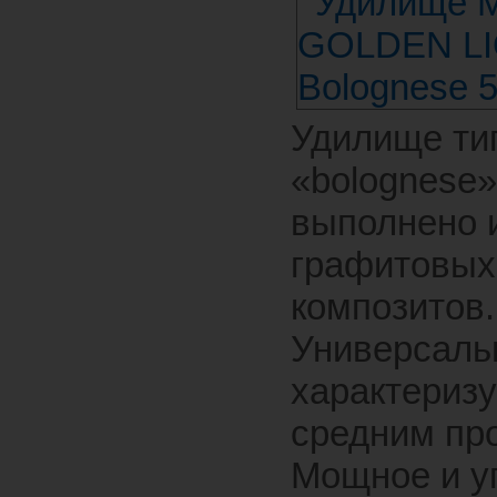
Удилище ти
«bolognese»
выполнено 
графитовых
композитов.
Универсаль
характеризу
средним про
Мощное и у