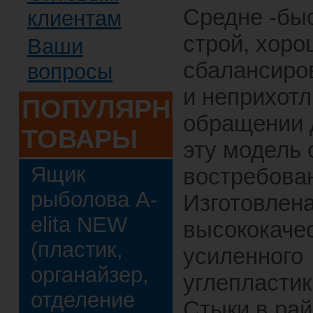
Средне -бы
клиентам
строй, хор
Ваши
сбалансиро
вопросы
и неприхотл
ПОПУЛЯРНЫЕ
обращении 
ТОВАРЫ
эту модель 
Ящик
востребова
рыболова A-
Изготовлена
elita NEW
высококачес
(пластик,
усиленного
органайзер,
углепластик
отделение
Стыки в ра