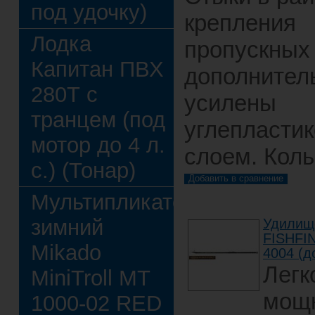
под удочку)
крепления
Лодка
пропускных
Капитан ПВХ
дополнител
280Т с
усилены
транцем (под
углепласти
мотор до 4 л.
слоем. Коль
с.) (Тонар)
Мультипликатор
зимний
Удилищ
FISHFI
Mikado
4004 (д
Легк
MiniTroll MT
мощ
1000-02 RED