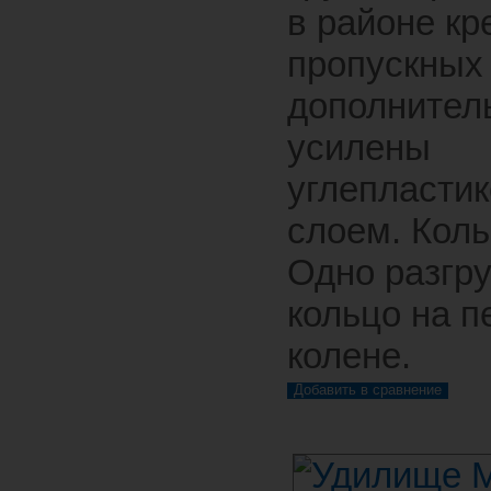
в районе кр
пропускных
дополнител
усилены
углепласти
слоем. Коль
Одно разгр
кольцо на 
колене.