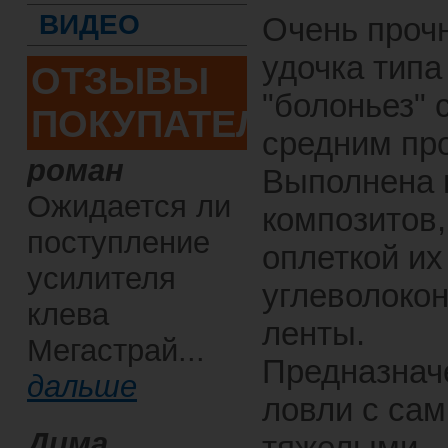
ВИДЕО
Очень проч
удочка типа
ОТЗЫВЫ
"болоньез" 
ПОКУПАТЕЛЕЙ
средним пр
роман
Выполнена 
Ожидается ли
композитов,
поступление
оплеткой их
усилителя
углеволоко
клева
ленты.
Мегастрай...
Предназнач
дальше
ловли с са
Дима
тяжелыми