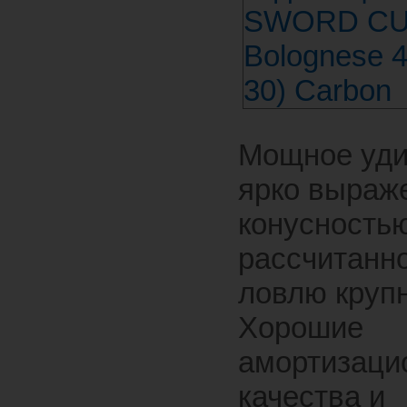
Мощное уди
ярко выраж
конусностью
рассчитанн
ловлю круп
Хорошие
амортизаци
качества и