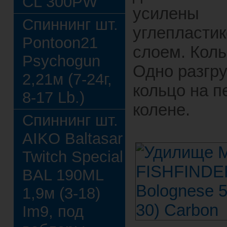
CL 300PW
усилены
Спиннинг шт.
углепласти
Pontoon21
слоем. Коль
Psychogun
Одно разгр
2,21м (7-24г,
кольцо на 
8-17 Lb.)
колене.
Спиннинг шт.
AIKO Baltasar
Twitch Special
BAL 190ML
1,9м (3-18)
Im9, под