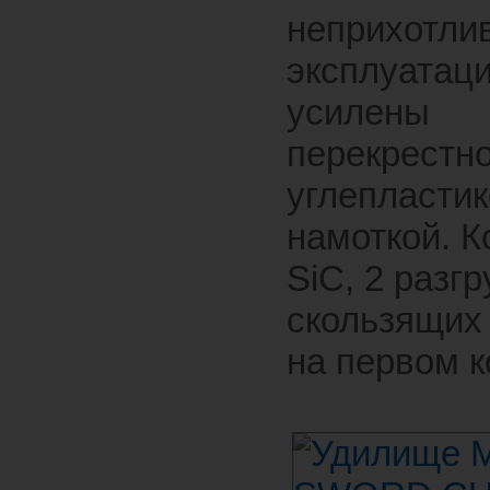
неприхотлив
эксплуатаци
усилены
перекрестн
углепласти
намоткой. К
SiC, 2 разг
скользящих
на первом к