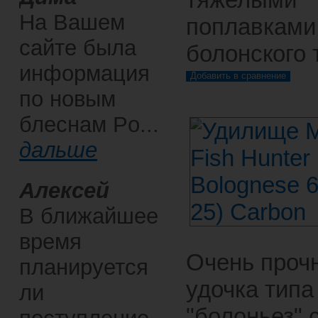
На Вашем
поплавками
сайте была
болонского 
информация
по новым
блеснам Po...
дальше
Алексей
В ближайшее
время
Очень проч
планируется
удочка типа
ли
"болоньез" 