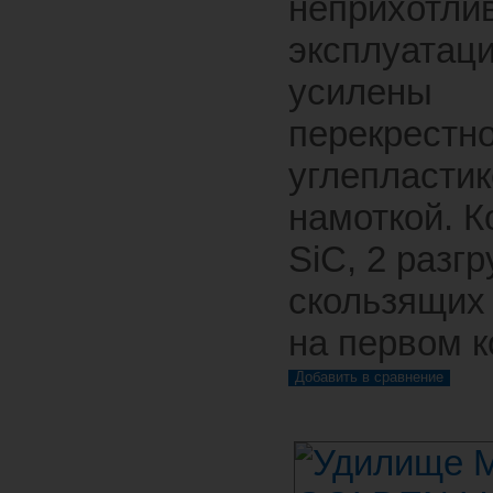
неприхотлив
эксплуатаци
усилены
перекрестн
углепласти
намоткой. К
SiC, 2 разг
скользящих
на первом к