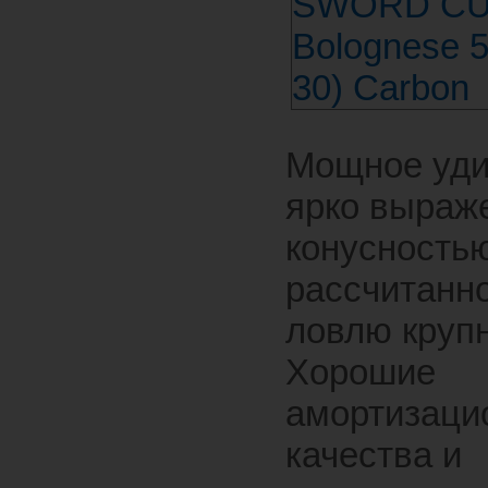
Мощное уди
ярко выраж
конусностью
рассчитанн
ловлю круп
Хорошие
амортизаци
качества и