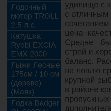
удилище с 
Лодочный
с отличным
мотор TROLL
сочетанием
2.5 л.с.
цена=качест
Катушка
Средне - б
Ryobi EXCIA
строй и хо
EMX 2000
баланс. Рас
Лыжи Лесные
на ловлю ср
175см / 10 см
крупной ры
(дерево)
в районе кр
(Маяк)
пропускных
Лодка Badger
дополнител