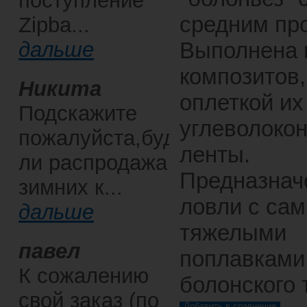
поступление
средним пр
Zipba...
дальше
Выполнена 
композитов,
Никита
оплеткой их
Подскажите
углеволоко
пожалуйста,будет
ленты.
ли распродажа
Предназнач
зимних к...
ловли с са
дальше
тяжелыми
павел
поплавками
К сожалению
болонского 
свой заказ (по