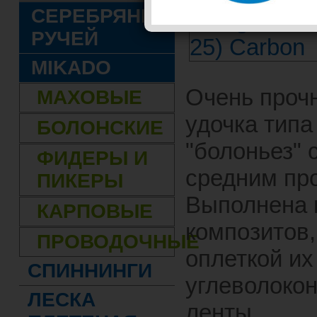
СЕРЕБРЯНЫЙ
РУЧЕЙ
MIKADO
Очень проч
МАХОВЫЕ
удочка типа
БОЛОНСКИЕ
"болоньез" 
ФИДЕРЫ И
средним пр
ПИКЕРЫ
Выполнена 
КАРПОВЫЕ
композитов,
ПРОВОДОЧНЫЕ
оплеткой их
СПИННИНГИ
углеволоко
ЛЕСКА
ленты.