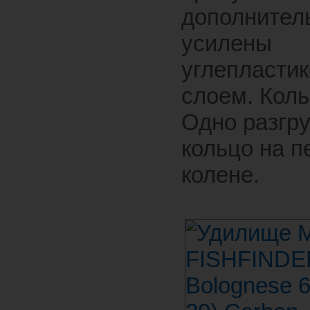
дополнител
усилены
углепласти
слоем. Коль
Одно разгр
кольцо на 
колене.