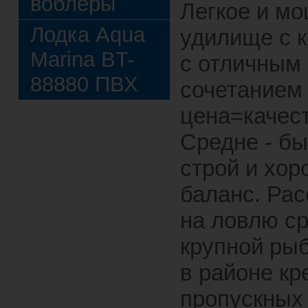
воблеры
Легкое и м
Лодка Aqua
удилище с 
Marina BT-
с отличным
88880 ПВХ
сочетанием
цена=качест
Средне - б
строй и хо
баланс. Рас
на ловлю ср
крупной ры
в районе кр
пропускных