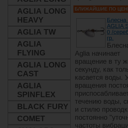
БЛИЖАЙШИЕ ПО ЦЕН
AGLIA LONG
HEAVY
Блесна
AGLIA 
AGLIA TW
0 /сере
гр.
AGLIA
Блесн
FLYING
Aglia начинает
вращение в ту ж
AGLIA LONG
секунду, как тол
CAST
касается воды. 
AGLIA
вращения посто
приспосабливает
SPINFLEX
течению воды, с
BLACK FURY
и стилю проводк
постоянно "уточ
COMET
частоты вибраци