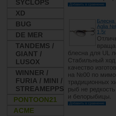
SYCLOPS
XD
Блесна
BUG
Aglia №0
1,5г
DE MER
Отлич
TANDEMS /
враща
блесна для UL л
GIANT /
Стабильный ход
LUSOX
качество изгото
WINNER /
на №00 по мимо
FURIA / MINI /
традиционных 
STREAMEPPS
рыб не редкость
и белорыбицы.
PONTOON21
ACME