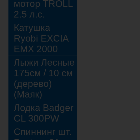
мотор TROLL
2.5 л.с.
Катушка
Ryobi EXCIA
EMX 2000
Лыжи Лесные
175см / 10 см
(дерево)
(Маяк)
Лодка Badger
CL 300PW
Спиннинг шт.