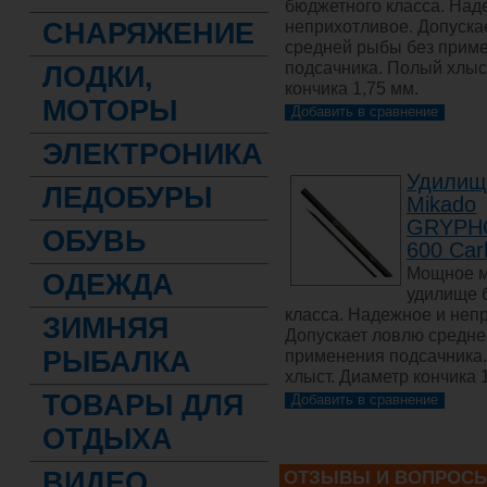
бюджетного класса. Над
СНАРЯЖЕНИЕ
неприхотливое. Допуска
средней рыбы без прим
подсачника. Полый хлыс
ЛОДКИ,
кончика 1,75 мм.
МОТОРЫ
ЭЛЕКТРОНИКА
Удилище
ЛЕДОБУРЫ
Mikado
GRYPHO
ОБУВЬ
600 Car
Мощное 
ОДЕЖДА
удилище 
класса. Надежное и неп
ЗИМНЯЯ
Допускает ловлю средне
РЫБАЛКА
применения подсачника
хлыст. Диаметр кончика 
ТОВАРЫ ДЛЯ
ОТДЫХА
ВИДЕО
ОТЗЫВЫ И ВОПРОС