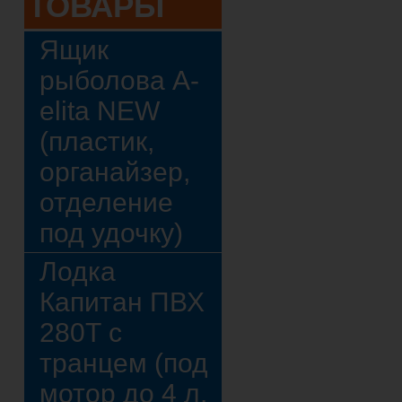
ТОВАРЫ
Ящик
рыболова A-
elita NEW
(пластик,
органайзер,
отделение
под удочку)
Лодка
Капитан ПВХ
280Т с
транцем (под
мотор до 4 л.