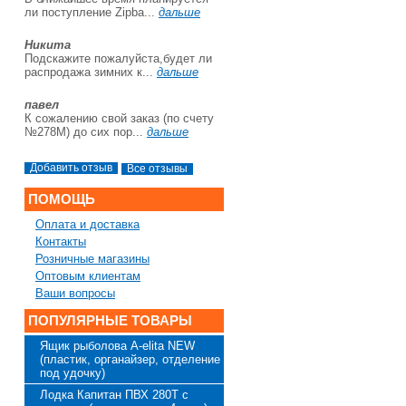
ли поступление Zipba...
дальше
Никита
Подскажите пожалуйста,будет ли
распродажа зимних к...
дальше
павел
К сожалению свой заказ (по счету
№278М) до сих пор...
дальше
Все отзывы
ПОМОЩЬ
Оплата и доставка
Контакты
Розничные магазины
Оптовым клиентам
Ваши вопросы
ПОПУЛЯРНЫЕ ТОВАРЫ
Ящик рыболова A-elita NEW
(пластик, органайзер, отделение
под удочку)
Лодка Капитан ПВХ 280Т с