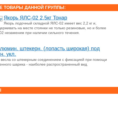
Е ТОВАРЫ ДАННОЙ ГРУППЫ:
Якорь ЯЛС-02 2,5кг Тонар
Якорь лодочный складной ЯЛС-02 имеет вес 2,2 кг и,
ерживать на месте стоянки не только резиновые, но и более
02 незаменим при наличии сильного течения.
люмин. штекерн. (лопасть широкая) под
н. укл.
 весла со штекерным соединением с фиксацией при помощи
енного шарика - наиболее распространенный вид.
Ы