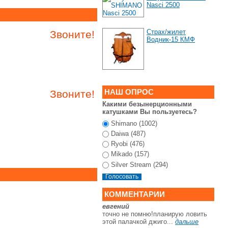
Nasci 2500
Страх/жилет
Звоните!
Водник-15 КМФ
НАШ ОПРОС
Звоните!
Какими безынерционными
катушками Вы пользуетесь?
Shimano (1002)
Daiwa (487)
Ryobi (476)
Mikado (157)
Silver Stream (294)
КОММЕНТАРИИ
евгений
точно не помню!планирую ловить
этой палачкой джиго...
дальше