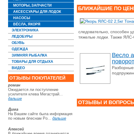
МОТОРЫ, ЗАПЧАСТИ
БЛИЖАЙШИЕ ПО ЦЕН
АКСЕССУАРЫ ДЛЯ ЛОДОК
НАСОСЫ
ВЁСЛА, ЯКОРЯ
ЭЛЕКТРОНИКА
следовательно, способен уд
ЛЕДОБУРЫ
тяжелые лодки. Также ЯЛС-
ОБУВЬ
ОДЕЖДА
Весло а
ЗИМНЯЯ РЫБАЛКА
поворот
ТОВАРЫ ДЛЯ ОТДЫХА
Разборные
ВИДЕО
подпружин
ОТЗЫВЫ ПОКУПАТЕЛЕЙ
роман
Ожидается ли поступление
усилителя клева Мегастрай...
дальше
ОТЗЫВЫ И ВОПРОС
Дима
На Вашем сайте была информация
по новым блеснам Po...
дальше
Алексей
В ближайшее время планируется