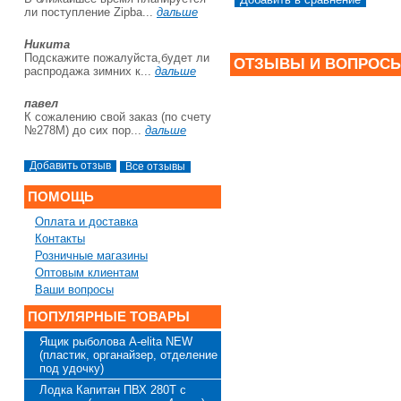
ли поступление Zipba...
дальше
Никита
Подскажите пожалуйста,будет ли
ОТЗЫВЫ И ВОПРОС
распродажа зимних к...
дальше
павел
К сожалению свой заказ (по счету
№278М) до сих пор...
дальше
Все отзывы
ПОМОЩЬ
Оплата и доставка
Контакты
Розничные магазины
Оптовым клиентам
Ваши вопросы
ПОПУЛЯРНЫЕ ТОВАРЫ
Ящик рыболова A-elita NEW
(пластик, органайзер, отделение
под удочку)
Лодка Капитан ПВХ 280Т с