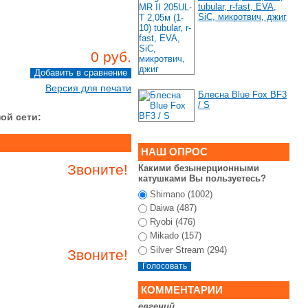
tubular, r-fast, EVA,
SiC, микротвич, джиг
0 руб.
Версия для печати
Блесна Blue Fox BF3
/ S
ой сети:
НАШ ОПРОС
Звоните!
Какими безынерционными
катушками Вы пользуетесь?
Shimano (1002)
Daiwa (487)
Ryobi (476)
Mikado (157)
Silver Stream (294)
Звоните!
КОММЕНТАРИИ
евгений