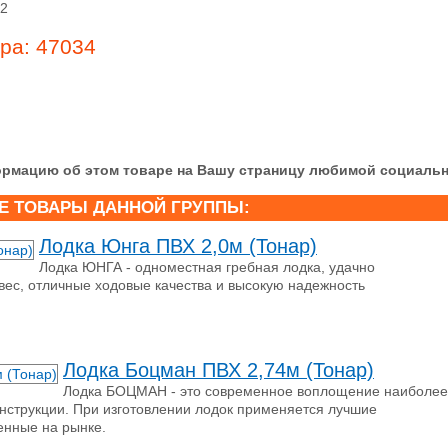
 2
ара: 47034
рмацию об этом товаре на Вашу страницу любимой социальн
Е ТОВАРЫ ДАННОЙ ГРУППЫ:
Лодка Юнга ПВХ 2,0м (Тонар)
Лодка ЮНГА - одноместная гребная лодка, удачно
ес, отличные ходовые качества и высокую надежность
Лодка Боцман ПВХ 2,74м (Тонар)
Лодка БОЦМАН - это современное воплощение наиболее
нструкции. При изготовлении лодок применяется лучшие
енные на рынке.