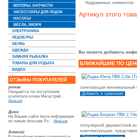
Надуваемых элементов :
МОТОРЫ, ЗАПЧАСТИ
АКСЕССУАРЫ ДЛЯ ЛОДОК
Артикул этого тов
НАСОСЫ
ВЁСЛА, ЯКОРЯ
ЭЛЕКТРОНИКА
ЛЕДОБУРЫ
ОБУВЬ
ОДЕЖДА
Вы можете добавить инфо
ЗИМНЯЯ РЫБАЛКА
БЛИЖАЙШИЕ ПО ЦЕН
ТОВАРЫ ДЛЯ ОТДЫХА
ВИДЕО
ОТЗЫВЫ ПОКУПАТЕЛЕЙ
роман
сочетающая минимальный в
Ожидается ли поступление
усилителя клева Мегастрай...
дальше
Дима
На Вашем сайте была информация
по новым блеснам Po...
дальше
популярной двухместной ко
комплектующие, представл
Алексей
В ближайшее время планируется