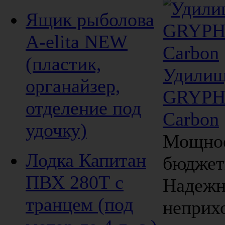
Ящик рыболова
A-elita NEW
(пластик,
Удилищ
органайзер,
GRYPHO
отделение под
Carbon
удочку)
Мощное
Лодка Капитан
бюджет
ПВХ 280Т с
Надежн
транцем (под
неприх