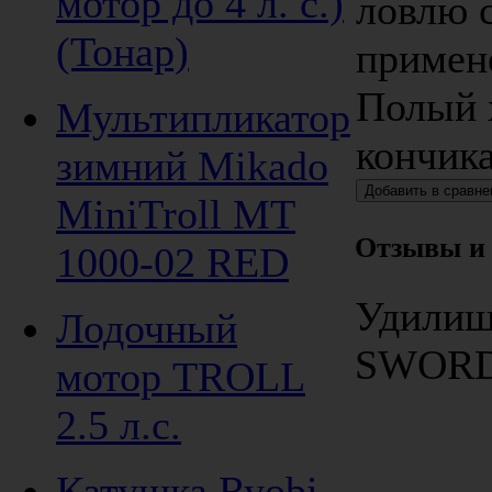
мотор до 4 л. с.)
ловлю 
(Тонар)
примен
Полый 
Мультипликатор
кончика
зимний Mikado
MiniTroll MT
Отзывы и
1000-02 RED
Удилищ
Лодочный
SWORD 
мотор TROLL
2.5 л.с.
Катушка Ryobi