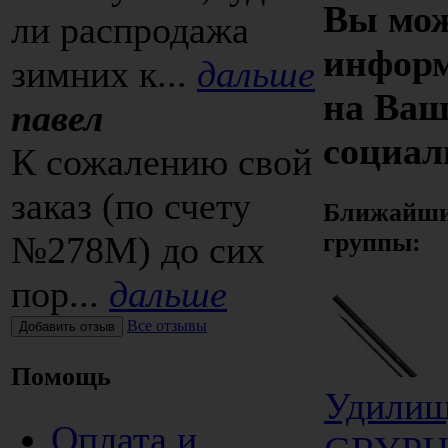
Вы мож
ли распродажа
информ
зимних к...
дальше
на Ваш
павел
социал
К сожалению свой
заказ (по счету
Ближайшие
группы:
№278М) до сих
пор...
дальше
Все отзывы
Помощь
Удилищ
Оплата и