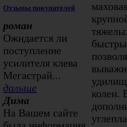
маховая
Отзывы покупателей
крупно
роман
тяжелых
Ожидается ли
быстры
поступление
позвол
усилителя клева
выважив
Мегастрай...
удилищ
дальше
колен. 
Дима
дополн
На Вашем сайте
углепла
была информация